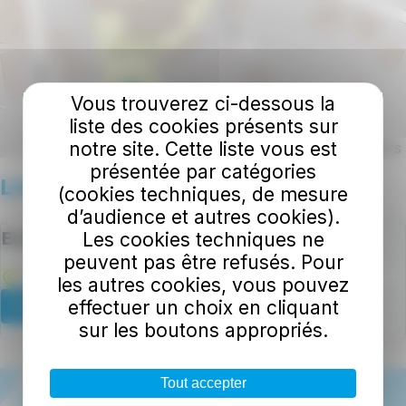
Vous trouverez ci-dessous la
liste des cookies présents sur
notre site. Cette liste vous est
Leaflet | ©
OpenStreetMap
contributors
présentée par catégories
Liste des lieux
(cookies techniques, de mesure
d’audience et autres cookies).
Ecole primaire Bertrand Ollivier
Les cookies techniques ne
peuvent pas être refusés. Pour
1 Rue Auguste Brizeux
, 29300
Arzano
les autres cookies, vous pouvez
effectuer un choix en cliquant
Plus d'informations
sur les boutons appropriés.
Tout accepter