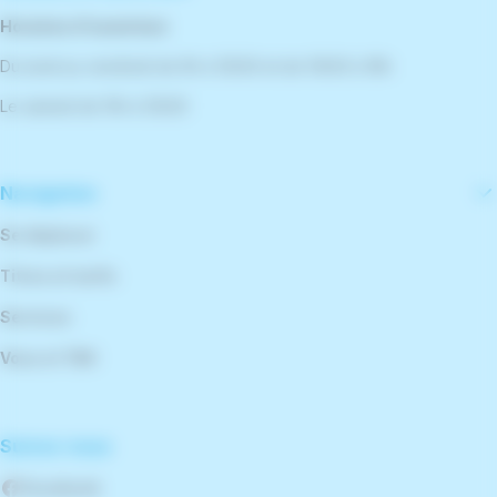
Horaires d'ouverture
Du lundi au vendredi de 9h à 12h30 et de 13h30 à 18h
Le samedi de 10h à 12h30
Navigation
Se déplacer
Titres et tarifs
Services
Vous et TBK
Suivez-nous
Facebook