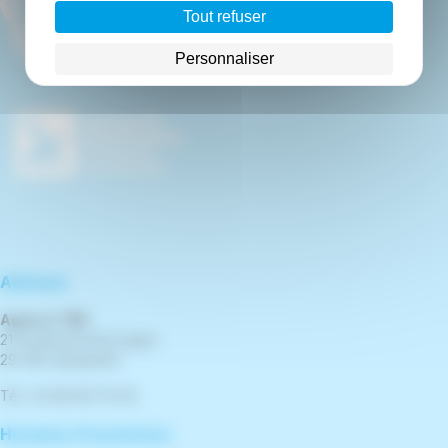
Tout refuser
Personnaliser
Adresse
Agence TBK
21 boulevard de la gare
29 300 Quimperlé
Tél : 02 98 96 76 00
Horaires d'ouverture