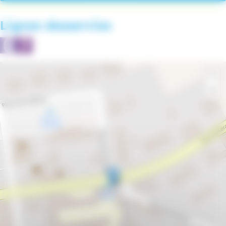
Lignes desservies
+
−