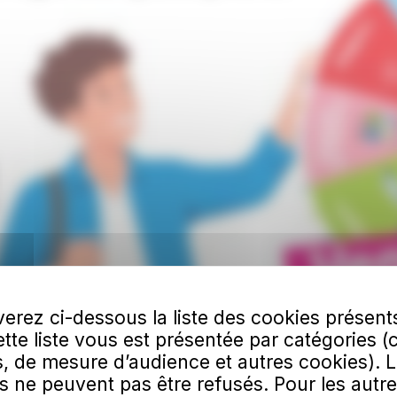
erez ci-dessous la liste des cookies présent
Cette liste vous est présentée par catégories (
, de mesure d’audience et autres cookies). 
s ne peuvent pas être refusés. Pour les autre