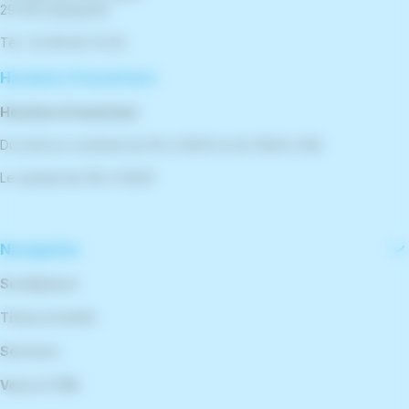
29 300 Quimperlé
Tél : 02 98 96 76 00
Horaires d'ouverture
Horaires d'ouverture
Du lundi au vendredi de 9h à 12h30 et de 13h30 à 18h
Le samedi de 10h à 12h30
Navigation
Se déplacer
Titres et tarifs
Services
Vous et TBK