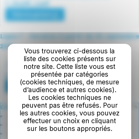
7_26.pdf_1.pdf
Téléchargement
Ligne 7 - Horaires à partir du 01 septembre
2026
Vous trouverez ci-dessous la
Fichiers
liste des cookies présents sur
horaires
525.03 Ko
Document .PDF
notre site. Cette liste vous est
présentée par catégories
Ligne 7.pdf
(cookies techniques, de mesure
Téléchargement
d’audience et autres cookies).
Les cookies techniques ne
peuvent pas être refusés. Pour
Communes associées
les autres cookies, vous pouvez
Arzano
effectuer un choix en cliquant
Guilligomarc'h
sur les boutons appropriés.
Quimperlé