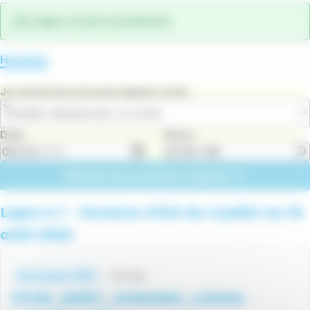
La ligne circule normalement.
Horaires
Je recherche un horaire depuis l'arrêt
Veuillez sélectionner un arrêt
Date
Heure
Afficher les prochains départs
Ligne 6-7 - Horaires d’été du 4 juillet au 31
août 2026
Fichiers
horaires
1.19 Mo
Document .PDF
FICHE_ARRET_HORAIRES_LIGNE6-