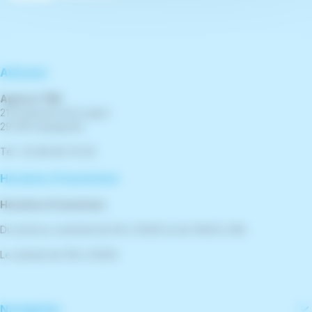
Adresse
Agence TBK
21 boulevard de la gare
29 300 Quimperlé
Tél : 02 98 96 76 00
Horaires d'ouverture
Horaires d'ouverture
Du lundi au vendredi de 9h à 12h30 et de 13h30 à 18h
Le samedi de 10h à 12h30
Navigation