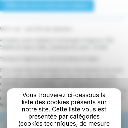
Barême de la tarification solidaire
90 € / an - soit 10% de réduction.
Première carte réalisée et rechargée à l’agence TBK.
Validité de date à date. Duplicata de carte : 10,00€
Vendue à l'agence ou via la boutique en ligne.
Pour toute 1ère souscription d’un abonnement, se munir
d’une pièce d’identité justifiant l’âge de l’abonné (carte
d’identité, livret de famille) + une photo et se rendre à
l’agence TBK située au Bâtiment SNCF, 21 boulevard de la
Vous trouverez ci-dessous la
gare 29300 QUIMPERLE ou se rendre sur la boutique en
liste des cookies présents sur
ligne TBK.
notre site. Cette liste vous est
présentée par catégories
(cookies techniques, de mesure