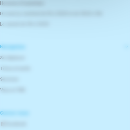
Horaires d'ouverture
Du lundi au vendredi de 9h à 12h30 et de 13h30 à 18h
Le samedi de 10h à 12h30
Navigation
Se déplacer
Titres et tarifs
Services
Vous et TBK
Suivez-nous
Facebook