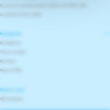
Du lundi au vendredi de 9h à 12h30 et de 13h30 à 18h
Le samedi de 10h à 12h30
Navigation
Se déplacer
Titres et tarifs
Services
Vous et TBK
Suivez-nous
Facebook