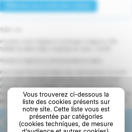
Barême de la tarification solidaire
100€ / an
Première carte réalisée et rechargée à l’agence TBK.
Validité de date à date. Duplicata de carte : 10,00€
Vendue à l'agence ou via la boutique en ligne.
Pour toute 1ère souscription d’un abonnement, se munir
d’une pièce d’identité justifiant l’âge de l’abonné (carte
d’identité, livret de famille) + une photo et se rendre à
l’agence TBK située au Bâtiment SNCF, 21 boulevard de la
Vous trouverez ci-dessous la
gare 29300 QUIMPERLE ou sur la boutique en ligne TBK.
liste des cookies présents sur
notre site. Cette liste vous est
présentée par catégories
(cookies techniques, de mesure
d’audience et autres cookies).