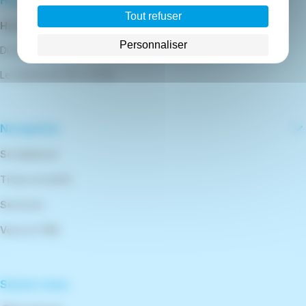
Horaires d'ouverture
Tout refuser
Horaires d'ouverture
Personnaliser
Du lundi au vendredi de 9h à 12h30 et de 13h30 à 18h
Le samedi de 10h à 12h30
Navigation
Se déplacer
Titres et tarifs
Services
Vous et TBK
Suivez-nous