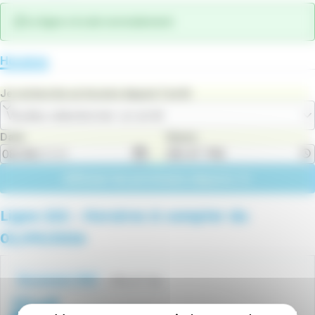
La ligne circule normalement.
Horaires
Je recherche un horaire depuis l'arrêt
Veuillez sélectionner un arrêt
Date
Heure
Afficher les prochains départs
Ligne 222 - Horaires à compter du
01/09/2026
Fichiers
horaires
218.47 Ko
Document .PDF
222.pdf