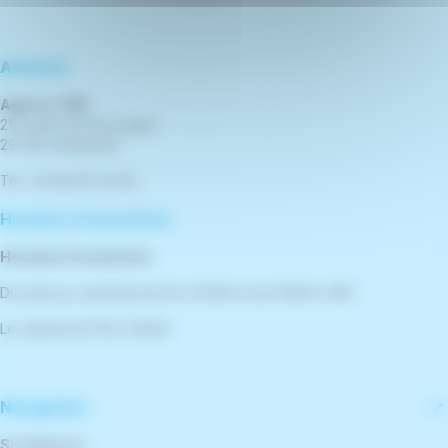
Adresse
Agence TBK
21 boulevard de la gare
29 300 Quimperlé
Tél : 02 98 96 76 00
Horaires d'ouverture
Horaires d'ouverture
Du lundi au vendredi de 9h à 12h30 et de 13h30 à 18h
Le samedi de 10h à 12h30
Navigation
Se déplacer