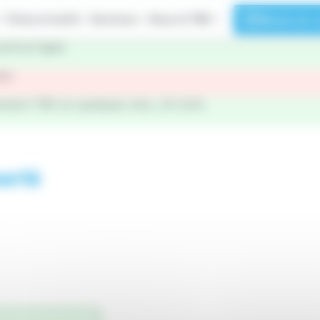
Titres et tarifs
Services
Vous et TBK
Réserver u
ont en ligne
tre
ment TBK en quelques clics, 24 h/24.
erlé