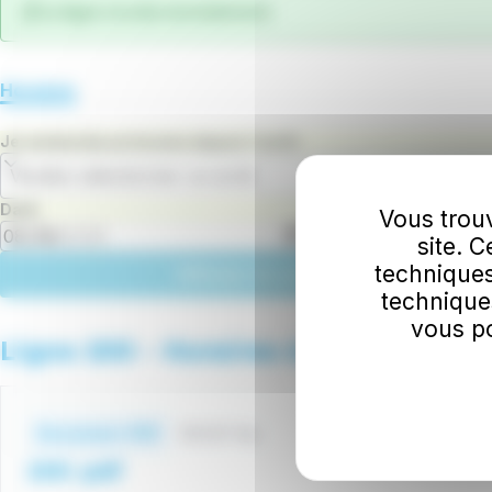
La ligne circule normalement.
Horaires
Je recherche un horaire depuis l'arrêt
Veuillez sélectionner un arrêt
Date
Heure
Vous trouv
site. 
techniques
Afficher les prochains départs
technique
vous po
Ligne 200 - Horaires à compter du 
Fichiers
horaires
157.07 Ko
Document .PDF
Téléch
200 .pdf