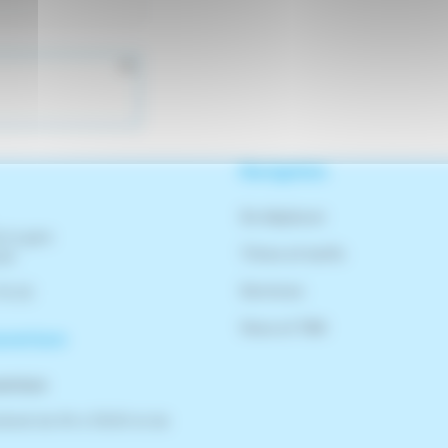
Navigation
Se déplacer
 la gare
Titres et tarifs
rlé
Services
76 00
Vous et TBK
uverture
verture
dredi de 9h à 12h30 et de