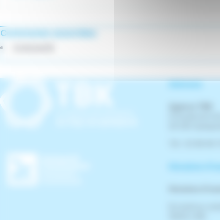
Communes associées
Quimperlé
Adresse
Agence TBK
21 boulevard de
29 300 Quimpe
Tél : 02 98 96 
Horaires d'o
Horaires d'ou
Du lundi au ven
13h30 à 18h