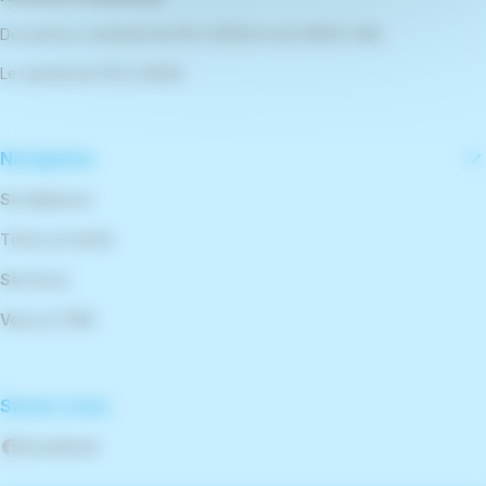
Du lundi au vendredi de 9h à 12h30 et de 13h30 à 18h
Le samedi de 10h à 12h30
Navigation
Se déplacer
Titres et tarifs
Services
Vous et TBK
Suivez-nous
Facebook