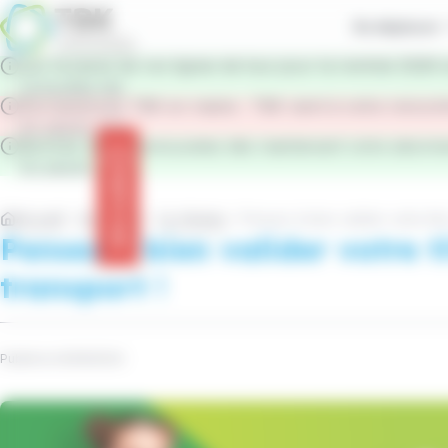
contenu
Panneau de gestion des cookies
principal
Se déplacer
Les horaires de vos lignes de bus pour la rentrée 2026 s
Consultez-les
Permanences TBK en mairie : TBK vient à votre rencon
En savoir plus
Rentrée 2026 : renouvelez dès maintenant votre abonne
En savoir plus
Info trafic
Accueil
Actualités
Le réseau
Pensez à bien valider votre titr
Pensez à bien valider votre t
transport !
Publié le 04/09/2024