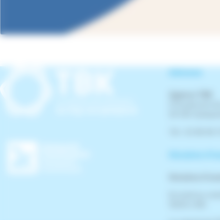
Adresse
Agence TBK
21 boulevard de
29 300 Quimpe
Tél : 02 98 96 
Horaires d'o
Horaires d'ou
Du lundi au ven
13h30 à 18h