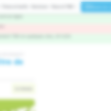
Titres et tarifs
Services
Vous et TBK
Réserver u
ont en ligne
tre
ment TBK en quelques clics, 24 h/24.
e de transport !
itre de
Le réseau