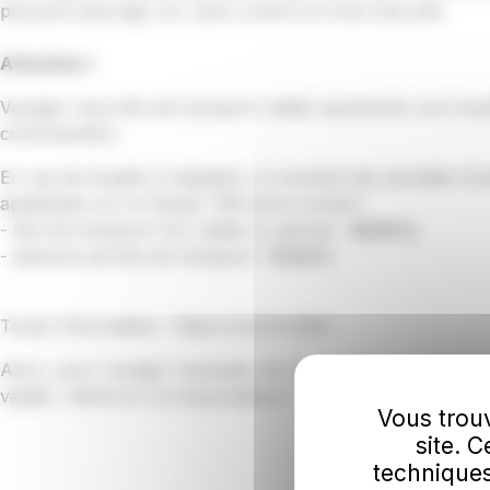
pouvons ainsi agir sur votre confort et votre sécurité.
Attention !
Voyager sans titre de transport validé représente une frau
contravention.
En cas de situation irrégulière, le montant des pénalités fin
appliquées sur le réseau TBK est le suivant :
- titre de transport non valide ou périmé :
34,50 €,
- absence de titre de transport :
51,50 €.
Toute l'information :
https://urlz.fr/rZkD
Alors, pour voyager tranquille, ne vous mettez pas en infr
valider, même en correspondance !
Vous trouv
site. 
techniques