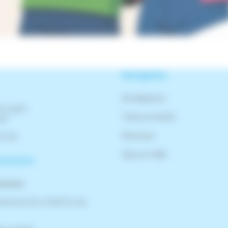
Navigation
Se déplacer
 la gare
Titres et tarifs
rlé
Services
76 00
Vous et TBK
uverture
verture
dredi de 9h à 12h30 et de