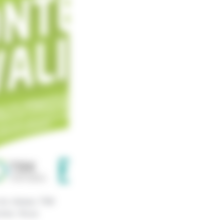
s du réseau TBK
vices. Nous